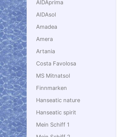
AIDAprima
AIDAsol
Amadea
Amera
Artania
Costa Favolosa
MS Mitnatsol
Finnmarken
Hanseatic nature
Hanseatic spirit
Mein Schiff 1
Mein Schiff 2