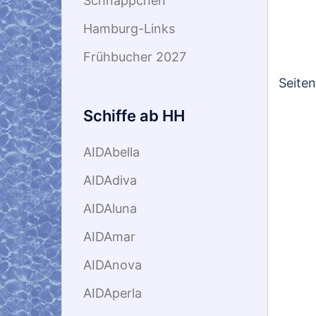
Schnäppchen
Hamburg-Links
Frühbucher 2027
Seite
Schiffe ab HH
AIDAbella
AIDAdiva
AIDAluna
AIDAmar
AIDAnova
AIDAperla