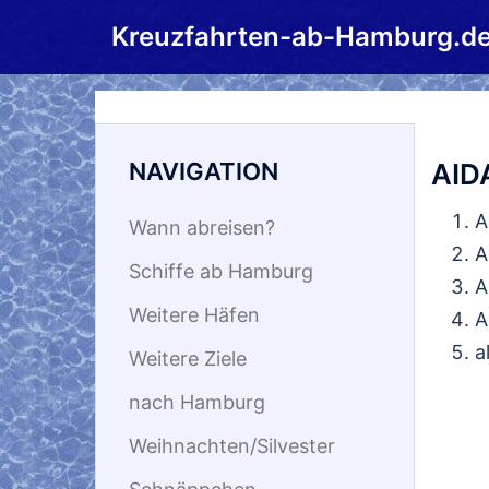
Zum
Kreuzfahrten-ab-Hamburg.d
Inhalt
springen
NAVIGATION
AID
A
Wann abreisen?
A
Schiffe ab Hamburg
A
Weitere Häfen
A
a
Weitere Ziele
nach Hamburg
Weihnachten/Silvester