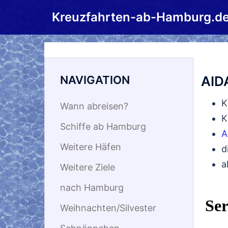
Zum
Kreuzfahrten-ab-Hamburg.d
Inhalt
springen
NAVIGATION
AID
K
Wann abreisen?
K
Schiffe ab Hamburg
A
Weitere Häfen
d
a
Weitere Ziele
nach Hamburg
Weihnachten/Silvester