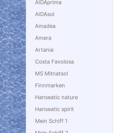
AIDAprima
AIDAsol
Amadea
Amera
Artania
Costa Favolosa
MS Mitnatsol
Finnmarken
Hanseatic nature
Hanseatic spirit
Mein Schiff 1
Mein Schiff 2