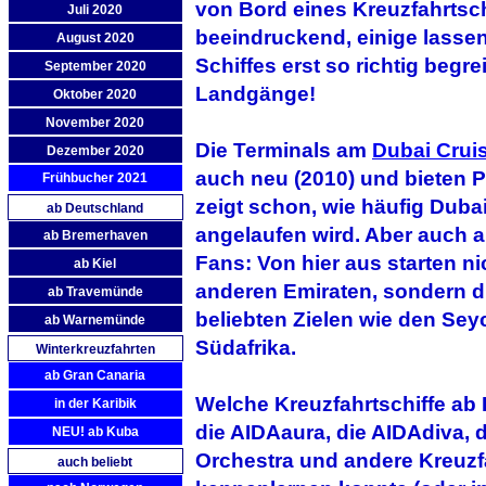
von Bord eines Kreuzfahrtsch
Juli 2020
beeindruckend, einige lassen 
August 2020
Schiffes erst so richtig begr
September 2020
Landgänge!
Oktober 2020
November 2020
Die Terminals am
Dubai Crui
Dezember 2020
auch neu (2010) und bieten Pla
Frühbucher 2021
zeigt schon, wie häufig Duba
ab Deutschland
angelaufen wird. Aber auch 
ab Bremerhaven
Fans: Von hier aus starten n
ab Kiel
anderen Emiraten, sondern di
ab Travemünde
beliebten Zielen wie den Seyc
ab Warnemünde
Südafrika.
Winterkreuzfahrten
ab Gran Canaria
Welche Kreuzfahrtschiffe ab
in der Karibik
die AIDAaura, die AIDAdiva,
NEU! ab Kuba
Orchestra und andere Kreuzf
auch beliebt