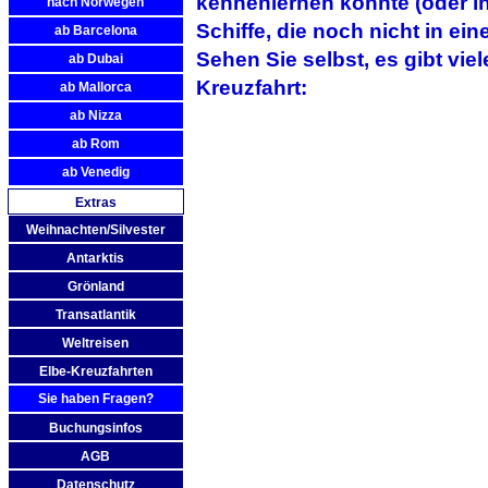
kennenlernen konnte (oder in
nach Norwegen
Schiffe, die noch nicht in e
ab Barcelona
Sehen Sie selbst, es gibt vie
ab Dubai
Kreuzfahrt:
ab Mallorca
ab Nizza
ab Rom
ab Venedig
Extras
Weihnachten/Silvester
Antarktis
Grönland
Transatlantik
Weltreisen
Elbe-Kreuzfahrten
Sie haben Fragen?
Buchungsinfos
AGB
Datenschutz