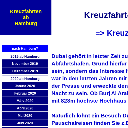
Kreuzfahrten
Kreuzfahr
ab
Hamburg
=> Kreuz
nach Hamburg?
Dubai gehört in letzter Zeit
2019 ab Hamburg
Abfahrtshäfen. Grund hierfür 
November 2019
sein, sondern das Interesse 
Dezember 2019
war in den letzten Jahren mit
2020 ab Hamburg
der Presse und erweckte de
Januar 2020
Nacht zu sein. Ob Burj Al Ara
Februar 2020
mit 828m
höchste Hochhaus 
März 2020
April 2020
Natürlich lohnt ein Besuch D
Mai 2020
Pauschalreisen finden Sie z.
Juni 2020